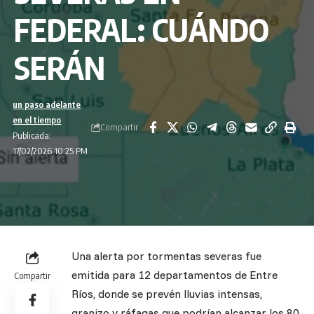
FEDERAL: CUÁNDO
SERÁN
un paso adelante
en el tiempo
Compartir
Publicada:
17/02/2026 10:25 PM
Una alerta por tormentas severas fue
emitida para 12 departamentos de Entre
Compartir
Ríos, donde se prevén lluvias intensas,
granizo y ráfagas que podrían alcanzar los 80