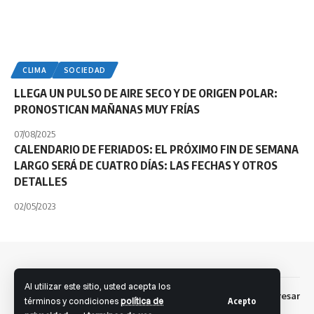
CLIMA
SOCIEDAD
LLEGA UN PULSO DE AIRE SECO Y DE ORIGEN POLAR:
PRONOSTICAN MAÑANAS MUY FRÍAS
07/08/2025
CALENDARIO DE FERIADOS: EL PRÓXIMO FIN DE SEMANA
LARGO SERÁ DE CUATRO DÍAS: LAS FECHAS Y OTROS
DETALLES
02/05/2023
Al utilizar este sitio, usted acepta los
Dev: Fernando S. Brandolini
Ingresar
Facebook
términos y condiciones
política de
Acepto