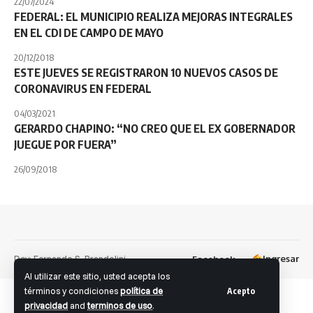
22/07/2024
FEDERAL: EL MUNICIPIO REALIZA MEJORAS INTEGRALES
EN EL CDI DE CAMPO DE MAYO
20/12/2018
ESTE JUEVES SE REGISTRARON 10 NUEVOS CASOS DE
CORONAVIRUS EN FEDERAL
04/03/2021
GERARDO CHAPINO: “NO CREO QUE EL EX GOBERNADOR
JUEGUE POR FUERA”
26/09/2018
Dev: Fernando S. Brandolini
Ingresar
Facebook
Al utilizar este sitio, usted acepta los
términos y condiciones
política de
Acepto
privacidad
and
terminos de uso
.