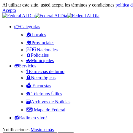
Al utilizar este sitio, usted acepta los términos y condiciones
política 
Acepto
👉Categorías
🏠Locales
🏘️Provinciales
🇦🇷 Nacionales
👮Policiales
🚜Municipales
🧰Servicios
⚕️Farmacias de turno
🪦Necrológicas
🗳️ Encuestas
☎️ Telefonos Útiles
🗃️Archivos de Noticias
🗺️ Mapa de Federal
📻Radio en vivo!
Notificaciones
Mostrar más