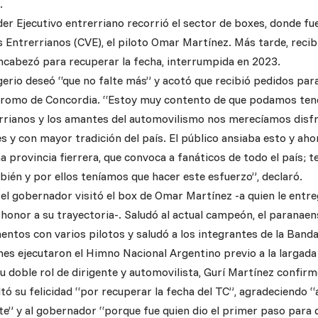
.
oder Ejecutivo entrerriano recorrió el sector de boxes, donde fue
 Entrerrianos (CVE), el piloto Omar Martínez. Más tarde, recib
ncabezó para recuperar la fecha, interrumpida en 2023.
gerio deseó “que no falte más” y acotó que recibió pedidos para
dromo de Concordia. “Estoy muy contento de que podamos tener
rrianos y los amantes del automovilismo nos merecíamos disfru
 y con mayor tradición del país. El público ansiaba esto y aho
a provincia fierrera, que convoca a fanáticos de todo el país;
én y por ellos teníamos que hacer este esfuerzo”, declaró.
 el gobernador visitó el box de Omar Martínez -a quien le entr
 honor a su trayectoria-. Saludó al actual campeón, el paranae
tos con varios pilotos y saludó a los integrantes de la Banda 
nes ejecutaron el Himno Nacional Argentino previo a la largada d
u doble rol de dirigente y automovilista, Gurí Martínez confir
ltó su felicidad “por recuperar la fecha del TC”, agradeciendo “a
e” y al gobernador “porque fue quien dio el primer paso para q