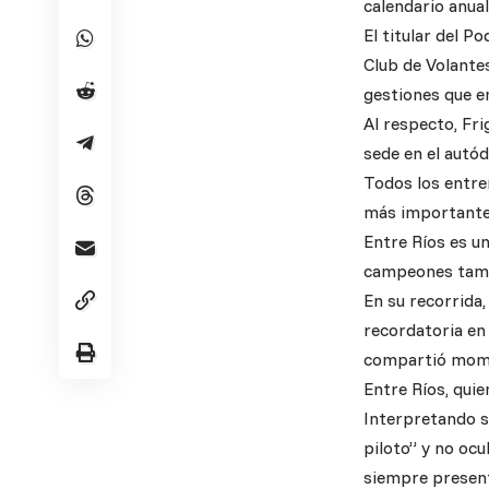
calendario anual
El titular del P
Club de Volantes
gestiones que e
Al respecto, Fri
sede en el autó
Todos los entre
más importantes
Entre Ríos es un
campeones tambi
En su recorrida,
recordatoria en
compartió momen
Entre Ríos, quie
Interpretando s
piloto” y no ocu
siempre present