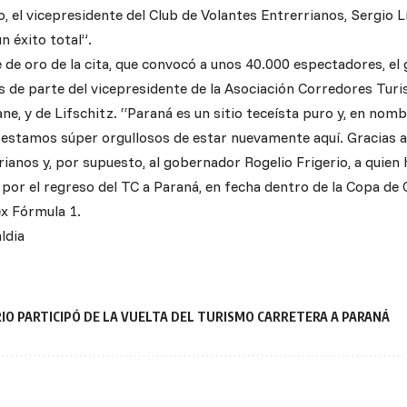
el vicepresidente del Club de Volantes Entrerrianos, Sergio Lifs
n éxito total”.
e de oro de la cita, que convocó a unos 40.000 espectadores, el
 de parte del vicepresidente de la Asociación Corredores Tur
, y de Lifschitz. “Paraná es un sitio teceísta puro y, en nomb
, estamos súper orgullosos de estar nuevamente aquí. Gracias a 
ianos y, por supuesto, al gobernador Rogelio Frigerio, a quien
or el regreso del TC a Paraná, en fecha dentro de la Copa de O
ex Fórmula 1.
ldia
RIO PARTICIPÓ DE LA VUELTA DEL TURISMO CARRETERA A PARANÁ