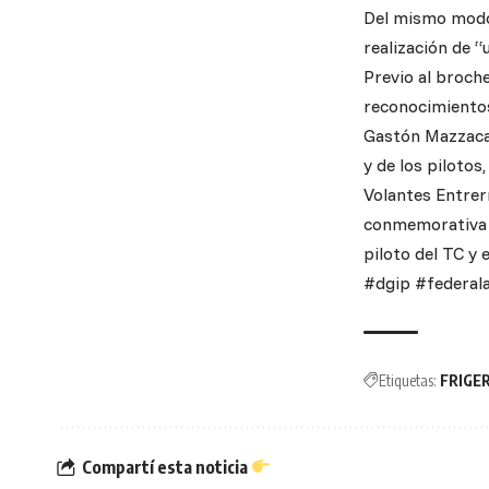
Del mismo modo, 
realización de “u
Previo al broch
reconocimientos
Gastón Mazzacane
y de los pilotos
Volantes Entrerr
conmemorativa p
piloto del TC y 
#dgip #federala
Etiquetas:
FRIGE
Compartí esta noticia