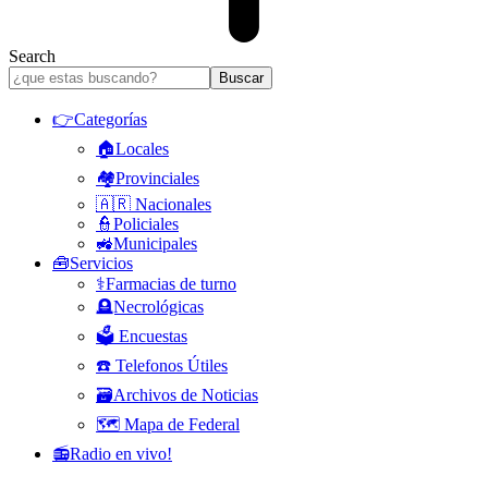
Search
👉Categorías
🏠Locales
🏘️Provinciales
🇦🇷 Nacionales
👮Policiales
🚜Municipales
🧰Servicios
⚕️Farmacias de turno
🪦Necrológicas
🗳️ Encuestas
☎️ Telefonos Útiles
🗃️Archivos de Noticias
🗺️ Mapa de Federal
📻Radio en vivo!