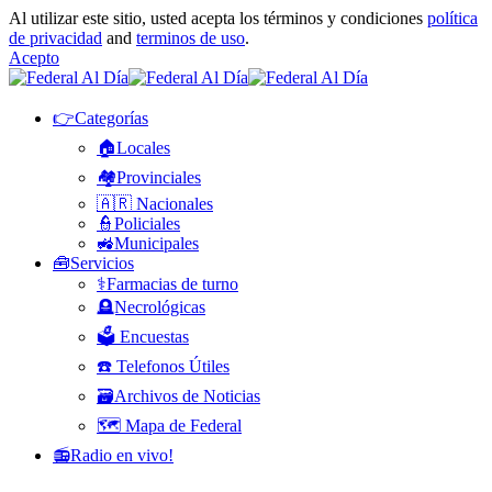
Al utilizar este sitio, usted acepta los términos y condiciones
política
de privacidad
and
terminos de uso
.
Acepto
👉Categorías
🏠Locales
🏘️Provinciales
🇦🇷 Nacionales
👮Policiales
🚜Municipales
🧰Servicios
⚕️Farmacias de turno
🪦Necrológicas
🗳️ Encuestas
☎️ Telefonos Útiles
🗃️Archivos de Noticias
🗺️ Mapa de Federal
📻Radio en vivo!