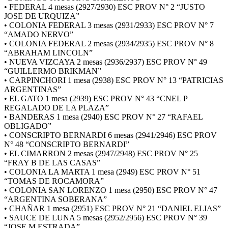
• FEDERAL 4 mesas (2927/2930) ESC PROV N° 2 “JUSTO
JOSE DE URQUIZA”
• COLONIA FEDERAL 3 mesas (2931/2933) ESC PROV N° 7
“AMADO NERVO”
• COLONIA FEDERAL 2 mesas (2934/2935) ESC PROV N° 8
“ABRAHAM LINCOLN”
• NUEVA VIZCAYA 2 mesas (2936/2937) ESC PROV N° 49
“GUILLERMO BRIKMAN”
• CARPINCHORI 1 mesa (2938) ESC PROV N° 13 “PATRICIAS
ARGENTINAS”
• EL GATO 1 mesa (2939) ESC PROV N° 43 “CNEL P
REGALADO DE LA PLAZA”
• BANDERAS 1 mesa (2940) ESC PROV N° 27 “RAFAEL
OBLIGADO”
• CONSCRIPTO BERNARDI 6 mesas (2941/2946) ESC PROV
N° 48 “CONSCRIPTO BERNARDI”
• EL CIMARRON 2 mesas (2947/2948) ESC PROV N° 25
“FRAY B DE LAS CASAS”
• COLONIA LA MARTA 1 mesa (2949) ESC PROV N° 51
“TOMAS DE ROCAMORA”
• COLONIA SAN LORENZO 1 mesa (2950) ESC PROV N° 47
“ARGENTINA SOBERANA”
• CHAÑAR 1 mesa (2951) ESC PROV N° 21 “DANIEL ELIAS”
• SAUCE DE LUNA 5 mesas (2952/2956) ESC PROV N° 39
“JOSE M ESTRADA”