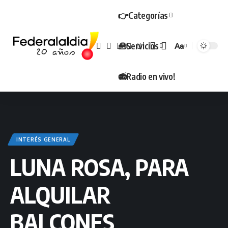
👉Categorías
🧰Servicios
Aa
Tamaño
📻Radio en vivo!
INTERÉS GENERAL
LUNA ROSA, PARA
ALQUILAR
BALCONES