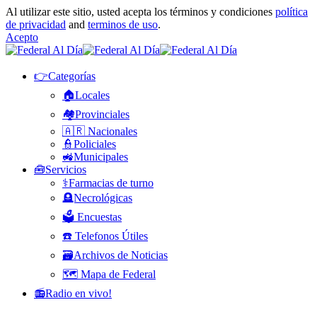
Al utilizar este sitio, usted acepta los términos y condiciones
política
de privacidad
and
terminos de uso
.
Acepto
👉Categorías
🏠Locales
🏘️Provinciales
🇦🇷 Nacionales
👮Policiales
🚜Municipales
🧰Servicios
⚕️Farmacias de turno
🪦Necrológicas
🗳️ Encuestas
☎️ Telefonos Útiles
🗃️Archivos de Noticias
🗺️ Mapa de Federal
📻Radio en vivo!