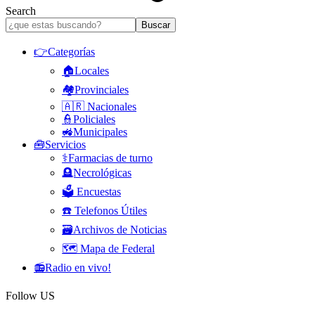
Search
👉Categorías
🏠Locales
🏘️Provinciales
🇦🇷 Nacionales
👮Policiales
🚜Municipales
🧰Servicios
⚕️Farmacias de turno
🪦Necrológicas
🗳️ Encuestas
☎️ Telefonos Útiles
🗃️Archivos de Noticias
🗺️ Mapa de Federal
📻Radio en vivo!
Follow US