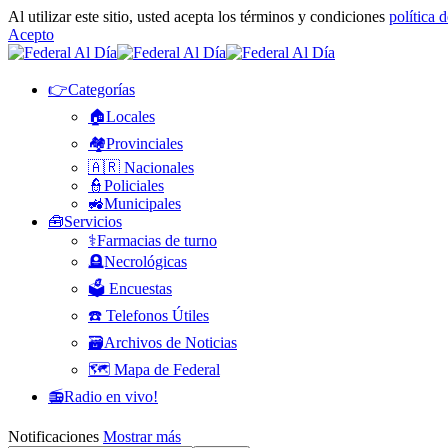
Al utilizar este sitio, usted acepta los términos y condiciones
política 
Acepto
👉Categorías
🏠Locales
🏘️Provinciales
🇦🇷 Nacionales
👮Policiales
🚜Municipales
🧰Servicios
⚕️Farmacias de turno
🪦Necrológicas
🗳️ Encuestas
☎️ Telefonos Útiles
🗃️Archivos de Noticias
🗺️ Mapa de Federal
📻Radio en vivo!
Notificaciones
Mostrar más