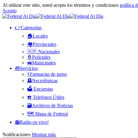
Al utilizar este sitio, usted acepta los términos y condiciones
política 
Acepto
👉Categorías
🏠Locales
🏘️Provinciales
🇦🇷 Nacionales
👮Policiales
🚜Municipales
🧰Servicios
⚕️Farmacias de turno
🪦Necrológicas
🗳️ Encuestas
☎️ Telefonos Útiles
🗃️Archivos de Noticias
🗺️ Mapa de Federal
📻Radio en vivo!
Notificaciones
Mostrar más