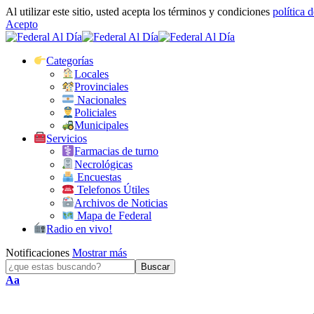
Al utilizar este sitio, usted acepta los términos y condiciones
política 
Acepto
Categorías
Locales
Provinciales
Nacionales
Policiales
Municipales
Servicios
Farmacias de turno
Necrológicas
Encuestas
Telefonos Útiles
Archivos de Noticias
Mapa de Federal
Radio en vivo!
Notificaciones
Mostrar más
Tamaño
Aa