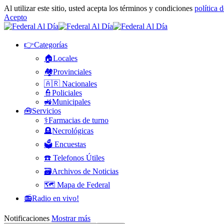
Al utilizar este sitio, usted acepta los términos y condiciones
política 
Acepto
👉Categorías
🏠Locales
🏘️Provinciales
🇦🇷 Nacionales
👮Policiales
🚜Municipales
🧰Servicios
⚕️Farmacias de turno
🪦Necrológicas
🗳️ Encuestas
☎️ Telefonos Útiles
🗃️Archivos de Noticias
🗺️ Mapa de Federal
📻Radio en vivo!
Notificaciones
Mostrar más