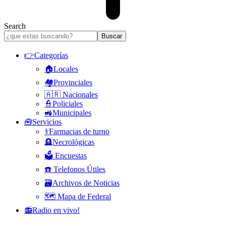
Search
👉Categorías
🏠Locales
🏘️Provinciales
🇦🇷 Nacionales
👮Policiales
🚜Municipales
🧰Servicios
⚕️Farmacias de turno
🪦Necrológicas
🗳️ Encuestas
☎️ Telefonos Útiles
🗃️Archivos de Noticias
🗺️ Mapa de Federal
📻Radio en vivo!