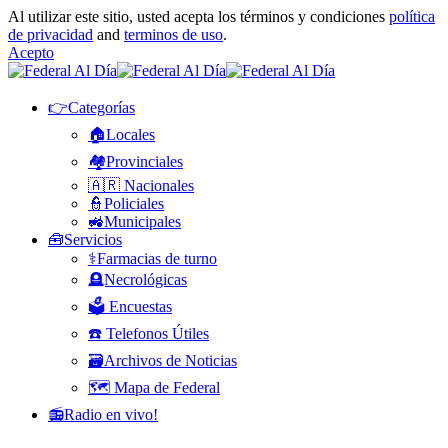
Al utilizar este sitio, usted acepta los términos y condiciones
política
de privacidad
and
terminos de uso
.
Acepto
👉Categorías
🏠Locales
🏘️Provinciales
🇦🇷 Nacionales
👮Policiales
🚜Municipales
🧰Servicios
⚕️Farmacias de turno
🪦Necrológicas
🗳️ Encuestas
☎️ Telefonos Útiles
🗃️Archivos de Noticias
🗺️ Mapa de Federal
📻Radio en vivo!