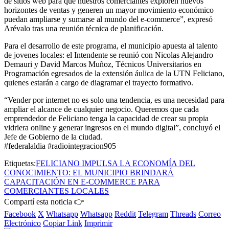
de sitios web para que nuestros comerciantes exploren nuevos
horizontes de ventas y generen un mayor movimiento económico
puedan ampliarse y sumarse al mundo del e-commerce”, expresó
Arévalo tras una reunión técnica de planificación.
Para el desarrollo de este programa, el municipio apuesta al talento
de jovenes locales: el Intendente se reunió con Nicolas Alejandro
Demauri y David Marcos Muñoz, Técnicos Universitarios en
Programación egresados de la extensión áulica de la UTN Feliciano,
quienes estarán a cargo de diagramar el trayecto formativo.
“Vender por internet no es solo una tendencia, es una necesidad para
ampliar el alcance de cualquier negocio. Queremos que cada
emprendedor de Feliciano tenga la capacidad de crear su propia
vidriera online y generar ingresos en el mundo digital”, concluyó el
Jefe de Gobierno de la ciudad.
#federalaldia #radiointegracion905
Etiquetas:
FELICIANO IMPULSA LA ECONOMÍA DEL
CONOCIMIENTO: EL MUNICIPIO BRINDARÁ
CAPACITACIÓN EN E-COMMERCE PARA
COMERCIANTES LOCALES
Compartí esta noticia 👉
Facebook
X
Whatsapp
Whatsapp
Reddit
Telegram
Threads
Correo
Electrónico
Copiar Link
Imprimir