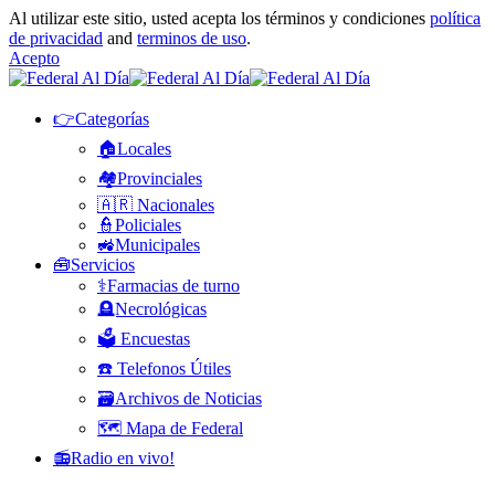
Al utilizar este sitio, usted acepta los términos y condiciones
política
de privacidad
and
terminos de uso
.
Acepto
👉Categorías
🏠Locales
🏘️Provinciales
🇦🇷 Nacionales
👮Policiales
🚜Municipales
🧰Servicios
⚕️Farmacias de turno
🪦Necrológicas
🗳️ Encuestas
☎️ Telefonos Útiles
🗃️Archivos de Noticias
🗺️ Mapa de Federal
📻Radio en vivo!