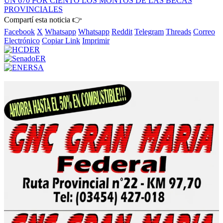
UN 670 POR CIENTO LOS MONTOS DE LAS BECAS
PROVINCIALES
Compartí esta noticia 👉
Facebook
X
Whatsapp
Whatsapp
Reddit
Telegram
Threads
Correo
Electrónico
Copiar Link
Imprimir