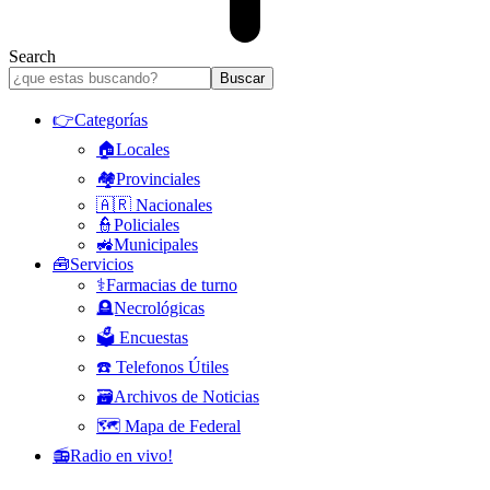
Search
👉Categorías
🏠Locales
🏘️Provinciales
🇦🇷 Nacionales
👮Policiales
🚜Municipales
🧰Servicios
⚕️Farmacias de turno
🪦Necrológicas
🗳️ Encuestas
☎️ Telefonos Útiles
🗃️Archivos de Noticias
🗺️ Mapa de Federal
📻Radio en vivo!