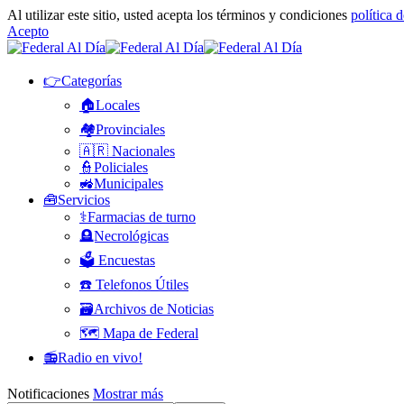
Al utilizar este sitio, usted acepta los términos y condiciones
política 
Acepto
👉Categorías
🏠Locales
🏘️Provinciales
🇦🇷 Nacionales
👮Policiales
🚜Municipales
🧰Servicios
⚕️Farmacias de turno
🪦Necrológicas
🗳️ Encuestas
☎️ Telefonos Útiles
🗃️Archivos de Noticias
🗺️ Mapa de Federal
📻Radio en vivo!
Notificaciones
Mostrar más