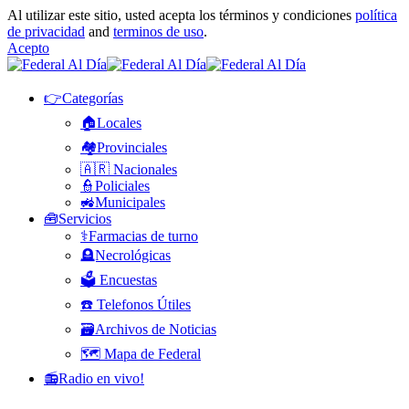
Al utilizar este sitio, usted acepta los términos y condiciones
política
de privacidad
and
terminos de uso
.
Acepto
👉Categorías
🏠Locales
🏘️Provinciales
🇦🇷 Nacionales
👮Policiales
🚜Municipales
🧰Servicios
⚕️Farmacias de turno
🪦Necrológicas
🗳️ Encuestas
☎️ Telefonos Útiles
🗃️Archivos de Noticias
🗺️ Mapa de Federal
📻Radio en vivo!