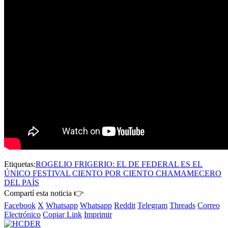
Etiquetas:
ROGELIO FRIGERIO: EL DE FEDERAL ES EL
ÚNICO FESTIVAL CIENTO POR CIENTO CHAMAMECERO
DEL PAÍS
Compartí esta noticia 👉
Facebook
X
Whatsapp
Whatsapp
Reddit
Telegram
Threads
Correo
Electrónico
Copiar Link
Imprimir