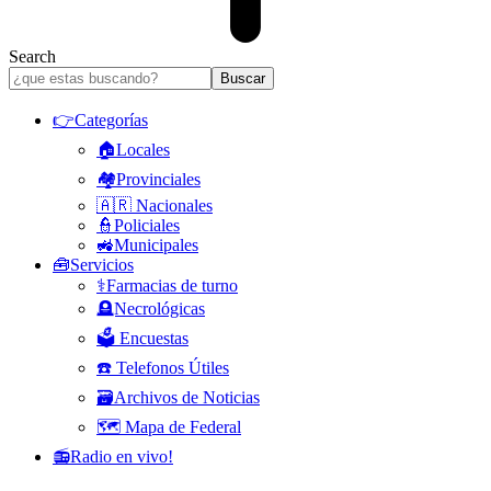
Search
👉Categorías
🏠Locales
🏘️Provinciales
🇦🇷 Nacionales
👮Policiales
🚜Municipales
🧰Servicios
⚕️Farmacias de turno
🪦Necrológicas
🗳️ Encuestas
☎️ Telefonos Útiles
🗃️Archivos de Noticias
🗺️ Mapa de Federal
📻Radio en vivo!