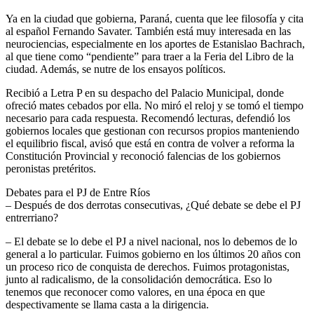
Ya en la ciudad que gobierna, Paraná, cuenta que lee filosofía y cita
al español Fernando Savater. También está muy interesada en las
neurociencias, especialmente en los aportes de Estanislao Bachrach,
al que tiene como “pendiente” para traer a la Feria del Libro de la
ciudad. Además, se nutre de los ensayos políticos.
Recibió a Letra P en su despacho del Palacio Municipal, donde
ofreció mates cebados por ella. No miró el reloj y se tomó el tiempo
necesario para cada respuesta. Recomendó lecturas, defendió los
gobiernos locales que gestionan con recursos propios manteniendo
el equilibrio fiscal, avisó que está en contra de volver a reforma la
Constitución Provincial y reconoció falencias de los gobiernos
peronistas pretéritos.
Debates para el PJ de Entre Ríos
– Después de dos derrotas consecutivas, ¿Qué debate se debe el PJ
entrerriano?
– El debate se lo debe el PJ a nivel nacional, nos lo debemos de lo
general a lo particular. Fuimos gobierno en los últimos 20 años con
un proceso rico de conquista de derechos. Fuimos protagonistas,
junto al radicalismo, de la consolidación democrática. Eso lo
tenemos que reconocer como valores, en una época en que
despectivamente se llama casta a la dirigencia.