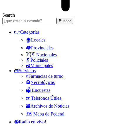
Search
👉Categorías
🏠Locales
🏘️Provinciales
🇦🇷 Nacionales
👮Policiales
🚜Municipales
🧰Servicios
⚕️Farmacias de turno
🪦Necrológicas
🗳️ Encuestas
☎️ Telefonos Útiles
🗃️Archivos de Noticias
🗺️ Mapa de Federal
📻Radio en vivo!