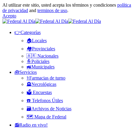
Al utilizar este sitio, usted acepta los términos y condiciones
política
de privacidad
and
terminos de uso
.
Acepto
👉Categorías
🏠Locales
🏘️Provinciales
🇦🇷 Nacionales
👮Policiales
🚜Municipales
🧰Servicios
⚕️Farmacias de turno
🪦Necrológicas
🗳️ Encuestas
☎️ Telefonos Útiles
🗃️Archivos de Noticias
🗺️ Mapa de Federal
📻Radio en vivo!