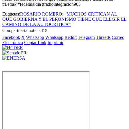
#LetraP #federalaldia #radiointegracion905
Etiquetas:
ROSARIO ROMERO: "MUCHOS CRITICAN AL
QUE GOBIERNA Y EL PERONISMO TIENE QUE ELEGIR EL
CAMINO DE LA AUTOCRÍTICA"
Compartí esta noticia 👉
Facebook
X
Whatsapp
Whatsapp
Reddit
Telegram
Threads
Correo
Electrónico
Copiar Link
Imprimir