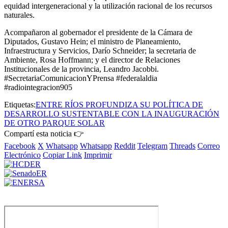
equidad intergeneracional y la utilización racional de los recursos
naturales.
Acompañaron al gobernador el presidente de la Cámara de
Diputados, Gustavo Hein; el ministro de Planeamiento,
Infraestructura y Servicios, Darío Schneider; la secretaria de
Ambiente, Rosa Hoffmann; y el director de Relaciones
Institucionales de la provincia, Leandro Jacobbi.
#SecretariaComunicacionYPrensa #federalaldia
#radiointegracion905
Etiquetas:
ENTRE RÍOS PROFUNDIZA SU POLÍTICA DE
DESARROLLO SUSTENTABLE CON LA INAUGURACIÓN
DE OTRO PARQUE SOLAR
Compartí esta noticia 👉
Facebook
X
Whatsapp
Whatsapp
Reddit
Telegram
Threads
Correo
Electrónico
Copiar Link
Imprimir