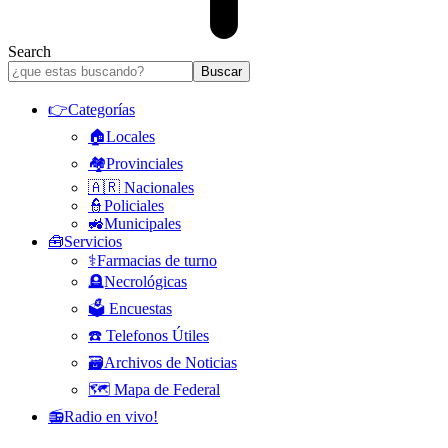
Search
👉Categorías
🏠Locales
🏘️Provinciales
🇦🇷 Nacionales
👮Policiales
🚜Municipales
🧰Servicios
⚕️Farmacias de turno
🪦Necrológicas
🗳️ Encuestas
☎️ Telefonos Útiles
🗃️Archivos de Noticias
🗺️ Mapa de Federal
📻Radio en vivo!