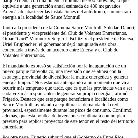
parque cuenta con una potencia nominal de 300 kilowatts, lo que
equivale a una generación anual estimada de 480 megavatios.
Además de abastecer las instalaciones del autódromo, suministrará
energía a la localidad de Sauce Montrull.
Junto a la presidenta de la Comuna Sauce Montrull, Soledad Daneri;
el presidente y vicepresidente del Club de Volantes Entrerrianos,
Omar “Guri” Martínez y Sergio Lifschitz; y el presidente de Enersa,
Uriel Brupbacher; el gobernador dejó inaugurada esta obra,
concretada a través de un acuerdo entre Enersa y el Club de
Volantes Entrerrianos.
El mandatario expresó su satisfacción por la inauguración de un
nuevo parque fotovoltaico, una inversión que se alinea con la
estrategia provincial de diversificar la matriz energética y generar
energía limpia. “Nos estamos anticipando a un momento que va a
ocurrir más temprano que tarde, que es que las provincias van a ser
cada vez más responsables de generar su propia energía”, afirmó
Frigerio. Destacó que este parque beneficiará a localidades como
Sauce Montrull, ayudando a equilibrar la demanda de la red
provincial, especialmente durante los picos de consumo. Confirmó,
además, que esta política de inversiones continuará con un plan
previsto para replicar proyectos de este tenor en el resto del territorio
entrerriano.
Por otra parte, Frigerio subrayó que el Gobierno de Entre Ríos