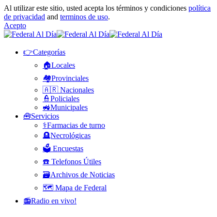
Al utilizar este sitio, usted acepta los términos y condiciones
política
de privacidad
and
terminos de uso
.
Acepto
👉Categorías
🏠Locales
🏘️Provinciales
🇦🇷 Nacionales
👮Policiales
🚜Municipales
🧰Servicios
⚕️Farmacias de turno
🪦Necrológicas
🗳️ Encuestas
☎️ Telefonos Útiles
🗃️Archivos de Noticias
🗺️ Mapa de Federal
📻Radio en vivo!