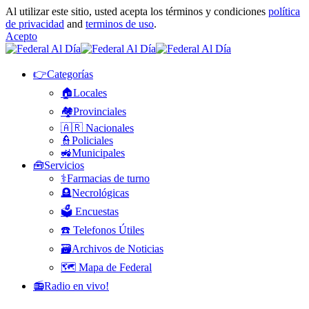
Al utilizar este sitio, usted acepta los términos y condiciones
política
de privacidad
and
terminos de uso
.
Acepto
👉Categorías
🏠Locales
🏘️Provinciales
🇦🇷 Nacionales
👮Policiales
🚜Municipales
🧰Servicios
⚕️Farmacias de turno
🪦Necrológicas
🗳️ Encuestas
☎️ Telefonos Útiles
🗃️Archivos de Noticias
🗺️ Mapa de Federal
📻Radio en vivo!