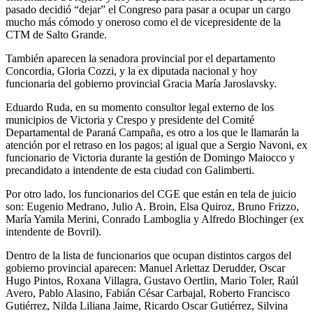
pasado decidió “dejar” el Congreso para pasar a ocupar un cargo
mucho más cómodo y oneroso como el de vicepresidente de la
CTM de Salto Grande.
También aparecen la senadora provincial por el departamento
Concordia, Gloria Cozzi, y la ex diputada nacional y hoy
funcionaria del gobierno provincial Gracia María Jaroslavsky.
Eduardo Ruda, en su momento consultor legal externo de los
municipios de Victoria y Crespo y presidente del Comité
Departamental de Paraná Campaña, es otro a los que le llamarán la
atención por el retraso en los pagos; al igual que a Sergio Navoni, ex
funcionario de Victoria durante la gestión de Domingo Maiocco y
precandidato a intendente de esta ciudad con Galimberti.
Por otro lado, los funcionarios del CGE que están en tela de juicio
son: Eugenio Medrano, Julio A. Broin, Elsa Quiroz, Bruno Frizzo,
María Yamila Merini, Conrado Lamboglia y Alfredo Blochinger (ex
intendente de Bovril).
Dentro de la lista de funcionarios que ocupan distintos cargos del
gobierno provincial aparecen: Manuel Arlettaz Derudder, Oscar
Hugo Pintos, Roxana Villagra, Gustavo Oertlin, Mario Toler, Raúl
Avero, Pablo Alasino, Fabián César Carbajal, Roberto Francisco
Gutiérrez, Nilda Liliana Jaime, Ricardo Oscar Gutiérrez, Silvina