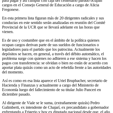
para pagar y así cumplir con caja del centenario partido ocupan
cargos en el Consejo General de Educación a cargo de Alicia
Fregonese.
En esta primera lista figuran más de 20 dirigentes radicales y sus
conductas en este sentido serán analizadas en reunión del Comité
Provincial de la UCR que se llevará adelante en las horas que
vienen.
Es de uso y costumbre que en el ámbito de la política quienes
ocupan cargos derivan parte de sus sueldos de funcionarios o
legisladores para el partido que los patrocina. Actualmente los
depósitos se hacen, en general, a través del débito automático, el
problema surge con quienes no adhieren a ese sistema y hacen los
pagos con transferencia: se olvidan o bien no están de acuerdo con
aportar plata quizás como un acto de rebeldía frente a las autoridades
del momento.
Así es como en esa lista aparece el Uriel Brupbacher, secretario de
Hacienda y Finanzas y actualmente a cargo del Ministerio de
Economía luego del fallecimiento de su titular Julio Panceri en
diciembre pasado.
Al dirigente de Viale se le suma, (extrañamente quizás) Pedro
Galimberti, ex intendente de Chajarí, ex precandidato a gobernador
enfrentando a Frigerio y hoy ex diputado nacional desde que, el año