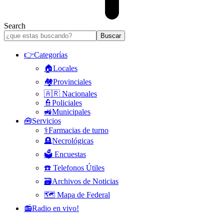
Search
👉Categorías
🏠Locales
🏘️Provinciales
🇦🇷 Nacionales
👮Policiales
🚜Municipales
🧰Servicios
⚕️Farmacias de turno
🪦Necrológicas
🗳️ Encuestas
☎️ Telefonos Útiles
🗃️Archivos de Noticias
🗺️ Mapa de Federal
📻Radio en vivo!