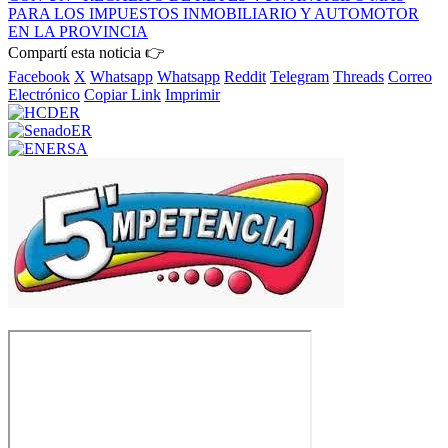
PARA LOS IMPUESTOS INMOBILIARIO Y AUTOMOTOR
EN LA PROVINCIA
Compartí esta noticia 👉
Facebook
X
Whatsapp
Whatsapp
Reddit
Telegram
Threads
Correo
Electrónico
Copiar Link
Imprimir