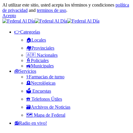
Al utilizar este sitio, usted acepta los términos y condiciones
política
de privacidad
and
terminos de uso
.
Acepto
👉Categorías
🏠Locales
🏘️Provinciales
🇦🇷 Nacionales
👮Policiales
🚜Municipales
🧰Servicios
⚕️Farmacias de turno
🪦Necrológicas
🗳️ Encuestas
☎️ Telefonos Útiles
🗃️Archivos de Noticias
🗺️ Mapa de Federal
📻Radio en vivo!