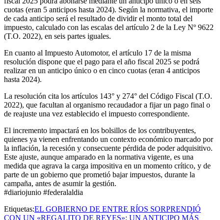
fiscal 2025 podrá abonarse mediante un anticipo único o en seis
cuotas (eran 5 anticipos hasta 2024). Según la normativa, el importe
de cada anticipo será el resultado de dividir el monto total del
impuesto, calculado con las escalas del artículo 2 de la Ley Nº 9622
(T.O. 2022), en seis partes iguales.
En cuanto al Impuesto Automotor, el artículo 17 de la misma
resolución dispone que el pago para el año fiscal 2025 se podrá
realizar en un anticipo único o en cinco cuotas (eran 4 anticipos
hasta 2024).
La resolución cita los artículos 143° y 274° del Código Fiscal (T.O.
2022), que facultan al organismo recaudador a fijar un pago final o
de reajuste una vez establecido el impuesto correspondiente.
El incremento impactará en los bolsillos de los contribuyentes,
quienes ya vienen enfrentando un contexto económico marcado por
la inflación, la recesión y consecuente pérdida de poder adquisitivo.
Este ajuste, aunque amparado en la normativa vigente, es una
medida que agrava la carga impositiva en un momento crítico, y de
parte de un gobierno que prometió bajar impuestos, durante la
campaña, antes de asumir la gestión.
#diariojunio #federalaldia
Etiquetas:
EL GOBIERNO DE ENTRE RÍOS SORPRENDIÓ
CON UN «REGALITO DE REYES»: UN ANTICIPO MÁS