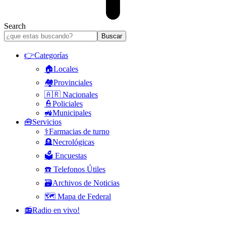
Search
👉Categorías
🏠Locales
🏘️Provinciales
🇦🇷 Nacionales
👮Policiales
🚜Municipales
🧰Servicios
⚕️Farmacias de turno
🪦Necrológicas
🗳️ Encuestas
☎️ Telefonos Útiles
🗃️Archivos de Noticias
🗺️ Mapa de Federal
📻Radio en vivo!