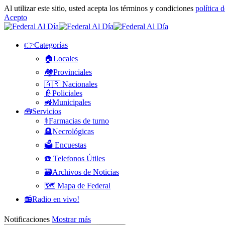
Al utilizar este sitio, usted acepta los términos y condiciones
política 
Acepto
👉Categorías
🏠Locales
🏘️Provinciales
🇦🇷 Nacionales
👮Policiales
🚜Municipales
🧰Servicios
⚕️Farmacias de turno
🪦Necrológicas
🗳️ Encuestas
☎️ Telefonos Útiles
🗃️Archivos de Noticias
🗺️ Mapa de Federal
📻Radio en vivo!
Notificaciones
Mostrar más