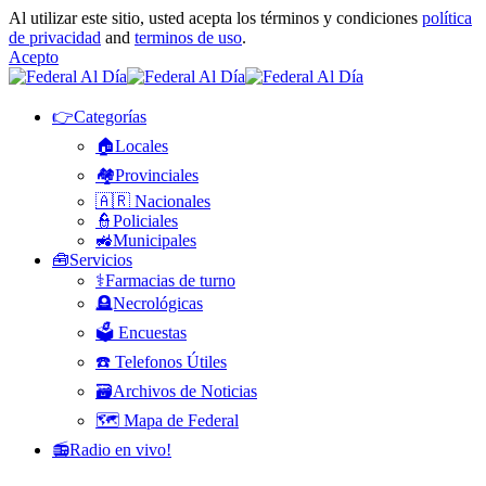
Al utilizar este sitio, usted acepta los términos y condiciones
política
de privacidad
and
terminos de uso
.
Acepto
👉Categorías
🏠Locales
🏘️Provinciales
🇦🇷 Nacionales
👮Policiales
🚜Municipales
🧰Servicios
⚕️Farmacias de turno
🪦Necrológicas
🗳️ Encuestas
☎️ Telefonos Útiles
🗃️Archivos de Noticias
🗺️ Mapa de Federal
📻Radio en vivo!