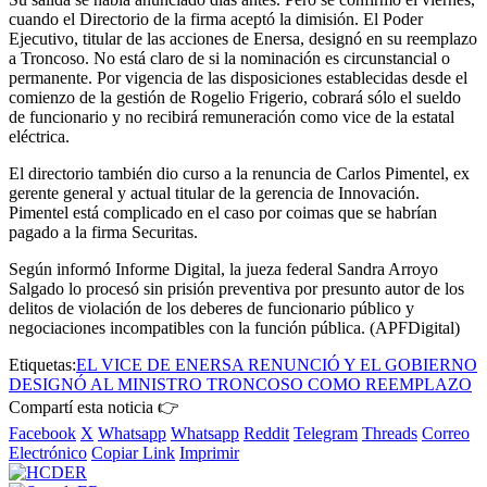
cuando el Directorio de la firma aceptó la dimisión. El Poder
Ejecutivo, titular de las acciones de Enersa, designó en su reemplazo
a Troncoso. No está claro de si la nominación es circunstancial o
permanente. Por vigencia de las disposiciones establecidas desde el
comienzo de la gestión de Rogelio Frigerio, cobrará sólo el sueldo
de funcionario y no recibirá remuneración como vice de la estatal
eléctrica.
El directorio también dio curso a la renuncia de Carlos Pimentel, ex
gerente general y actual titular de la gerencia de Innovación.
Pimentel está complicado en el caso por coimas que se habrían
pagado a la firma Securitas.
Según informó Informe Digital, la jueza federal Sandra Arroyo
Salgado lo procesó sin prisión preventiva por presunto autor de los
delitos de violación de los deberes de funcionario público y
negociaciones incompatibles con la función pública. (APFDigital)
Etiquetas:
EL VICE DE ENERSA RENUNCIÓ Y EL GOBIERNO
DESIGNÓ AL MINISTRO TRONCOSO COMO REEMPLAZO
Compartí esta noticia 👉
Facebook
X
Whatsapp
Whatsapp
Reddit
Telegram
Threads
Correo
Electrónico
Copiar Link
Imprimir