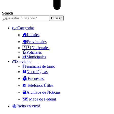
Search
👉Categorías
🏠Locales
🏘️Provinciales
🇦🇷 Nacionales
👮Policiales
🚜Municipales
🧰Servicios
⚕️Farmacias de turno
🪦Necrológicas
🗳️ Encuestas
☎️ Telefonos Útiles
🗃️Archivos de Noticias
🗺️ Mapa de Federal
📻Radio en vivo!