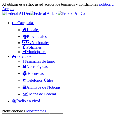
Al utilizar este sitio, usted acepta los términos y condiciones
política 
Acepto
👉Categorías
🏠Locales
🏘️Provinciales
🇦🇷 Nacionales
👮Policiales
🚜Municipales
🧰Servicios
⚕️Farmacias de turno
🪦Necrológicas
🗳️ Encuestas
☎️ Telefonos Útiles
🗃️Archivos de Noticias
🗺️ Mapa de Federal
📻Radio en vivo!
Notificaciones
Mostrar más