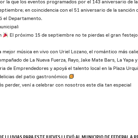
por la que los eventos programados por el 143 aniversario de la
eptiembre; en coincidencia con el 51 aniversario de la sanción d
ó el Departamento.
unicipal:
ón
El próximo 15 de septiembre no te pierdas el gran festejo 
a mejor música en vivo con Uriel Lozano, el romántico más cali
ompañado de La Nueva Fuerza, Rayo, Jake Mate Bars, La Yapa y 
ria de Emprendedores y apoyá el talento local en la Plaza Urqu
elicias del patio gastronómico
s perder, vení a celebrar con nosotros este día tan especial
E LLUVIAS PARA ESTE JUEVES LLEVÓ AL MUNICIPIO DE FEDERAL A 