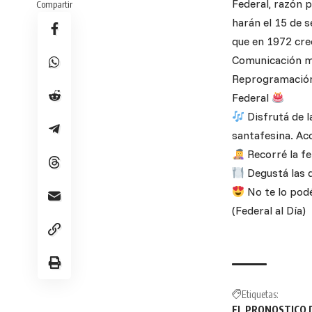
Federal, razón 
Compartir
harán el 15 de s
que en 1972 cre
Comunicación m
Reprogramaci
Federal
Disfrutá de l
santafesina. Ac
Recorré la fe
Degustá las d
No te lo podé
(Federal al Día)
Etiquetas:
EL PRONOSTICO D