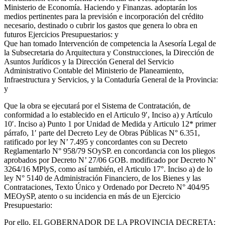
Ministerio de Economía. Haciendo y Finanzas. adoptarán los
medios pertinentes para la previsión e incorporación del crédito
necesario, destinado o cubrir los gastos que genera lo obra en
futuros Ejercicios Presupuestarios: y
Que han tomado Intervención de competencia la Asesoría Legal de
la Subsecretaria do Arquitectura y Construcciones, la Dirección de
Asuntos Jurídicos y la Dirección General del Servicio
Administrativo Contable del Ministerio de Planeamiento,
Infraestructura y Servicios, y la Contaduría General de la Provincia:
y
Que la obra se ejecutará por el Sistema de Contratación, de
conformidad a lo establecido en el Articulo 9′, Inciso a) y Artículo
10′. Inciso a) Punto 1 por Unidad de Medida y Articulo 12* primer
párrafo, 1′ parte del Decreto Ley de Obras Públicas N° 6.351,
ratificado por ley N’ 7.495 y concordantes con su Decreto
Reglamentarlo N° 958/79 SOySP. en concordancia con los pliegos
aprobados por Decreto N’ 27/06 GOB. modificado por Decreto N’
3264/16 MPlyS, como así también, el Articulo 17°. Inciso a) de lo
ley N° 5140 de Administración Financiero, de los Bienes y las
Contrataciones, Texto Único y Ordenado por Decreto N° 404/95
MEOySP, atento o su incidencia en más de un Ejercicio
Presupuestario:
Por ello, EL GOBERNADOR DE LA PROVINCIA DECRETA: