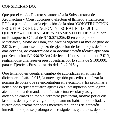
CONSIDERANDO:
Que por el citado Decreto se autorizó a la Subsecretaria de
Arquitectura y Construcciones o efectuar el llamado a Licitación
Pública para adjudicar la ejecución de la obra ‘CONSTRUCCIÓN
ESCUELA DE EDUCACIÓN INTEGRAL N° 13 “JULIO
QUIROS” – FEDERAL -DEPARTAMENTO FEDERAL*, con
un Presupuesto Oficial de $ 16.075.256,48 en concepto do
Materiales y Mono de Obra, con precios vigentes al mes de julio de
2.015, estipulándose un plazo de ejecución de los trabajos de 540
días corridos, de conformidad o la documentación técnica aprobada
por Resolución N° 334 SSAyC de fecha 15 de septiembre de 2.015,
realizándose una reserva presupuestaria por lo suma de $ 100.000.-
para el Ejercicio Presupuestario del año 2.015: y
Que teniendo en cuenta el cambio de autoridades en el mes de
diciembre del año 2.015, la nueva gestión procedió a analizar la
nómina de obras que se encontraban en ejecución y las próximas a
licitar, por lo que efectuaron ajustes en el presupuesto para lograr
atender toda la demanda de infraestructura escolar y asegurar el
dictado de clases en todo el territorio provincial, motivo por el cual,
las obras de mayor envergadura que aún no habían sido licitadas,
fueron desplazadas por obras menores requeridas de atención
inmediata, lo que se prolongó en los siguientes ejercicios, debido a