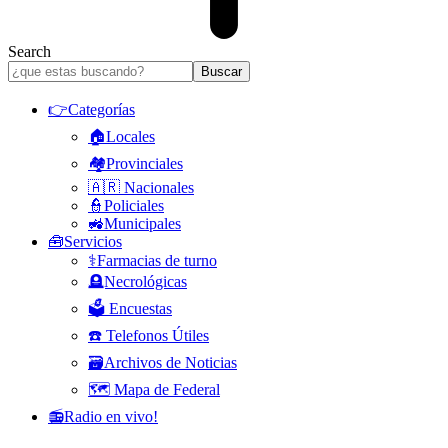
Search
👉Categorías
🏠Locales
🏘️Provinciales
🇦🇷 Nacionales
👮Policiales
🚜Municipales
🧰Servicios
⚕️Farmacias de turno
🪦Necrológicas
🗳️ Encuestas
☎️ Telefonos Útiles
🗃️Archivos de Noticias
🗺️ Mapa de Federal
📻Radio en vivo!