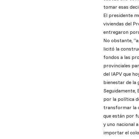
tomar esas deci
El presidente m
viviendas del Pr
entregaron porqu
No obstante, “a
licitó la const
fondos a las pr
provinciales pa
del IAPV que ho
bienestar de la 
Seguidamente, B
por la política
transformar la 
que están por f
y uno nacional a
importar el colo