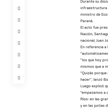
Durante su disc
infraestructura 
ministro de Eco
Paraná.
El acto fue pres
Nación, Santiag
nacional, Juan J
En referencia a 
“automáticament
“los que hoy pro
mismos que a mu
“Quizás porque 
hacer”, lanzó B
Luego explicó qu
“empezamos a co
Ríos: en las gr
y en las juntas 