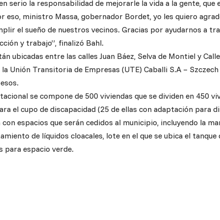
serio la responsabilidad de mejorarle la vida a la gente, que 
Por eso, ministro Massa, gobernador Bordet, yo les quiero agrad
plir el sueño de nuestros vecinos. Gracias por ayudarnos a t
ción y trabajo”, finalizó Bahl.
án ubicadas entre las calles Juan Báez, Selva de Montiel y Call
 la Unión Transitoria de Empresas (UTE) Caballi S.A – Szczech 
esos.
itacional se compone de 500 viviendas que se dividen en 450 v
ara el cupo de discapacidad (25 de ellas con adaptación para d
a con espacios que serán cedidos al municipio, incluyendo la 
tamiento de líquidos cloacales, lote en el que se ubica el tanque
s para espacio verde.