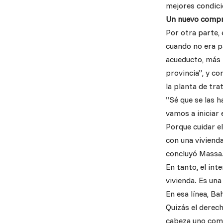
mejores condici
Un nuevo comp
Por otra parte,
cuando no era p
acueducto, más 
provincia”, y c
la planta de tra
“Sé que se las 
vamos a iniciar 
Porque cuidar e
con una vivienda
concluyó Massa
En tanto, el int
vivienda. Es una
En esa línea, Ba
Quizás el derec
cabeza uno comi