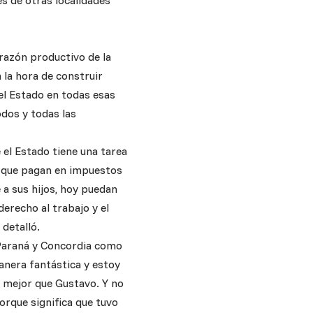
es de otras localidades
orazón productivo de la
a la hora de construir
el Estado en todas esas
odos y todas las
 el Estado tiene una tarea
ta que pagan en impuestos
 a sus hijos, hoy puedan
derecho al trabajo y el
 detalló.
n Paraná y Concordia como
anera fantástica y estoy
o mejor que Gustavo. Y no
porque significa que tuvo