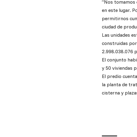
“Nos tomamos en 
en este lugar. 
permitirnos cum
ciudad de produc
Las unidades est
construidas por
2.998.038.076 p
El conjunto hab
y 50 viviendas p
El predio cuent
la planta de tra
cisterna y plaza