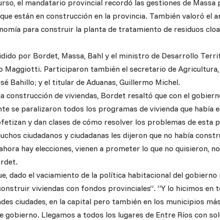
urso, el mandatario provincial recordó las gestiones de Massa 
que están en construcción en la provincia. También valoró el a
nomía para construir la planta de tratamiento de residuos cloa
idido por Bordet, Massa, Bahl y el ministro de Desarrollo Territ
o Maggiotti. Participaron también el secretario de Agricultura
osé Bahillo; y el titular de Aduanas, Guillermo Michel.
la construcción de viviendas, Bordet resaltó que con el gobiern
e se paralizaron todos los programas de vivienda que había en
fetizan y dan clases de cómo resolver los problemas de esta pr
chos ciudadanos y ciudadanas les dijeron que no había constru
ahora hay elecciones, vienen a prometer lo que no quisieron, n
ordet.
e, dado el vaciamiento de la política habitacional del gobierno 
nstruir viviendas con fondos provinciales”. “Y lo hicimos en to
andes ciudades, en la capital pero también en los municipios m
de gobierno. Llegamos a todos los lugares de Entre Ríos con sol