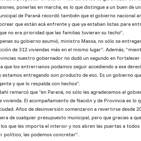
siones, ponerlas en marcha, es lo que distingue a un buen de un
unicipal de Paraná recordó también que el gobierno nacional an
ocrear que están acá enfrente y que ya estaban listas para ent
e no era prioridad que las familias tuvieran su techo”.
penas su gobierno asumió, ministro Massa, no sólo se entregar
rucción de 312 viviendas más en el mismo lugar”. Además, “mien
ovincias nuestro gobernador no dudó un segundo en fortalecer 
ra que los entrerrianos podamos seguir accediendo a ese derec
y estamos entregando son producto de eso. Es un gobierno que
gente y que lo respalda con hechos”.
ahl remarcó que “en Paraná, no sólo les agradecemos al gobier
 de vivienda. El acompañamiento de Nación y de Provincia es lo
ciudad. Años de desinversión comenzaron a revertirse desde 2
uera de cualquier presupuesto municipal, pero que gracias a qu
 los que les importa el interior y nos abren las puertas a todos 
r político, las podemos concretar”.