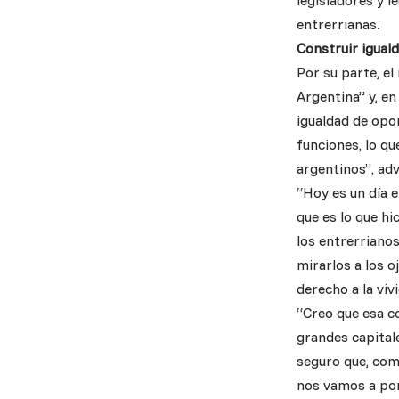
legisladores y l
entrerrianas.
Construir igual
Por su parte, e
Argentina” y, en
igualdad de opo
funciones, lo q
argentinos”, adv
“Hoy es un día e
que es lo que hi
los entrerrianos
mirarlos a los o
derecho a la viv
“Creo que esa c
grandes capital
seguro que, como
nos vamos a pone