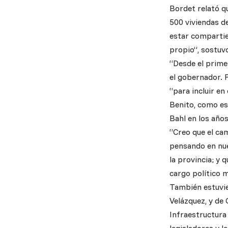
Bordet relató qu
500 viviendas de
estar compartie
propio”, sostuvo
“Desde el prime
el gobernador. 
“para incluir e
Benito, como es
Bahl en los años
“Creo que el ca
pensando en nues
la provincia; y
cargo político 
También estuvier
Velázquez, y de
Infraestructura 