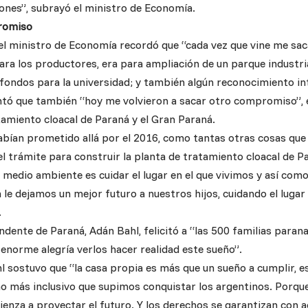
ones”, subrayó el ministro de Economía.
romiso
 el ministro de Economía recordó que “cada vez que vine me s
ara los productores, era para ampliación de un parque industria
fondos para la universidad; y también algún reconocimiento int
ontó que también “hoy me volvieron a sacar otro compromiso”, e
tamiento cloacal de Paraná y el Gran Paraná.
habían prometido allá por el 2016, como tantas otras cosas que
el trámite para construir la planta de tratamiento cloacal de P
l medio ambiente es cuidar el lugar en el que vivimos y así co
 le dejamos un mejor futuro a nuestros hijos, cuidando el lugar
.
endente de Paraná, Adán Bahl, felicitó a “las 500 familias para
 enorme alegría verlos hacer realidad este sueño”.
hl sostuvo que “la casa propia es más que un sueño a cumplir, 
ho más inclusivo que supimos conquistar los argentinos. Porqu
enza a proyectar el futuro. Y los derechos se garantizan con ac