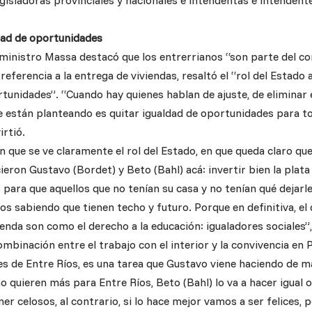
egisladoras provinciales y nacionales e intendentas e intendent
dad de oportunidades
l ministro Massa destacó que los entrerrianos “son parte del c
 referencia a la entrega de viviendas, resaltó el “rol del Estado 
rtunidades”. “Cuando hay quienes hablan de ajuste, de eliminar 
ue están planteando es quitar igualdad de oportunidades para t
irtió.
n que se ve claramente el rol del Estado, en que queda claro que
cieron Gustavo (Bordet) y Beto (Bahl) acá: invertir bien la pla
 para que aquellos que no tenían su casa y no tenían qué dejarle
jos sabiendo que tienen techo y futuro. Porque en definitiva, el 
ienda son como el derecho a la educación: igualadores sociales”,
ombinación entre el trabajo con el interior y la convivencia e
es de Entre Ríos, es una tarea que Gustavo viene haciendo de m
 quieren más para Entre Ríos, Beto (Bahl) lo va a hacer igual 
r celosos, al contrario, si lo hace mejor vamos a ser felices, 