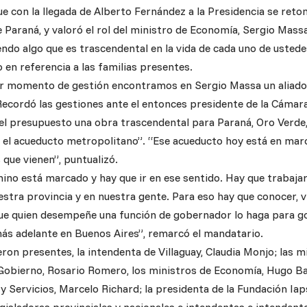
e con la llegada de Alberto Fernández a la Presidencia se reto
 Paraná, y valoró el rol del ministro de Economía, Sergio Massa
ndo algo que es trascendental en la vida de cada uno de ustedes
 en referencia a las familias presentes.
r momento de gestión encontramos en Sergio Massa un aliado 
Recordó las gestiones ante el entonces presidente de la Cámara
n el presupuesto una obra trascendental para Paraná, Oro Verde,
 el acueducto metropolitano”. “Ese acueducto hoy está en marc
 que vienen”, puntualizó.
mino está marcado y hay que ir en ese sentido. Hay que trabaja
tra provincia y en nuestra gente. Para eso hay que conocer, viv
 que quien desempeñe una función de gobernador lo haga para go
más adelante en Buenos Aires”, remarcó el mandatario.
on presentes, la intendenta de Villaguay, Claudia Monjo; las m
 Gobierno, Rosario Romero, los ministros de Economía, Hugo Bal
y Servicios, Marcelo Richard; la presidenta de la Fundación Iapse