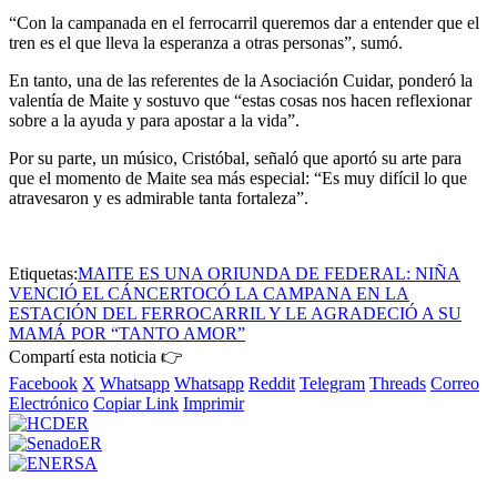
“Con la campanada en el ferrocarril queremos dar a entender que el
tren es el que lleva la esperanza a otras personas”, sumó.
En tanto, una de las referentes de la Asociación Cuidar, ponderó la
valentía de Maite y sostuvo que “estas cosas nos hacen reflexionar
sobre a la ayuda y para apostar a la vida”.
Por su parte, un músico, Cristóbal, señaló que aportó su arte para
que el momento de Maite sea más especial: “Es muy difícil lo que
atravesaron y es admirable tanta fortaleza”.
Etiquetas:
MAITE ES UNA ORIUNDA DE FEDERAL: NIÑA
VENCIÓ EL CÁNCER
TOCÓ LA CAMPANA EN LA
ESTACIÓN DEL FERROCARRIL Y LE AGRADECIÓ A SU
MAMÁ POR “TANTO AMOR”
Compartí esta noticia 👉
Facebook
X
Whatsapp
Whatsapp
Reddit
Telegram
Threads
Correo
Electrónico
Copiar Link
Imprimir