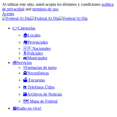
Al utilizar este sitio, usted acepta los términos y condiciones
política
de privacidad
and
terminos de uso
.
Acepto
👉Categorías
🏠Locales
🏘️Provinciales
🇦🇷 Nacionales
👮Policiales
🚜Municipales
🧰Servicios
⚕️Farmacias de turno
🪦Necrológicas
🗳️ Encuestas
☎️ Telefonos Útiles
🗃️Archivos de Noticias
🗺️ Mapa de Federal
📻Radio en vivo!