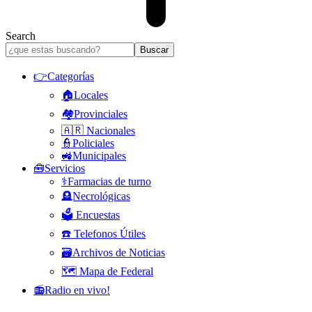
Search
👉Categorías
🏠Locales
🏘️Provinciales
🇦🇷 Nacionales
👮Policiales
🚜Municipales
🧰Servicios
⚕️Farmacias de turno
🪦Necrológicas
🗳️ Encuestas
☎️ Telefonos Útiles
🗃️Archivos de Noticias
🗺️ Mapa de Federal
📻Radio en vivo!