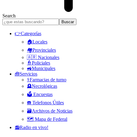
Search
👉Categorías
🏠Locales
🏘️Provinciales
🇦🇷 Nacionales
👮Policiales
🚜Municipales
🧰Servicios
⚕️Farmacias de turno
🪦Necrológicas
🗳️ Encuestas
☎️ Telefonos Útiles
🗃️Archivos de Noticias
🗺️ Mapa de Federal
📻Radio en vivo!