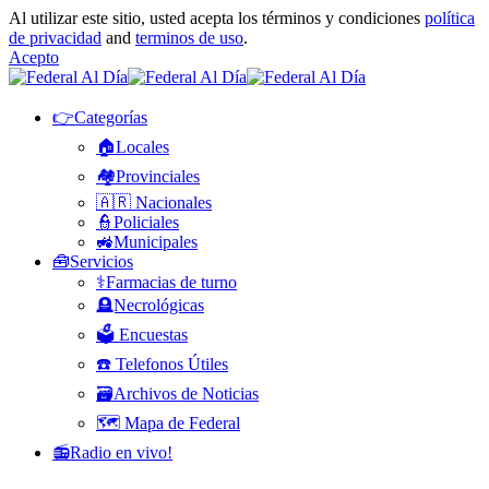
Al utilizar este sitio, usted acepta los términos y condiciones
política
de privacidad
and
terminos de uso
.
Acepto
👉Categorías
🏠Locales
🏘️Provinciales
🇦🇷 Nacionales
👮Policiales
🚜Municipales
🧰Servicios
⚕️Farmacias de turno
🪦Necrológicas
🗳️ Encuestas
☎️ Telefonos Útiles
🗃️Archivos de Noticias
🗺️ Mapa de Federal
📻Radio en vivo!