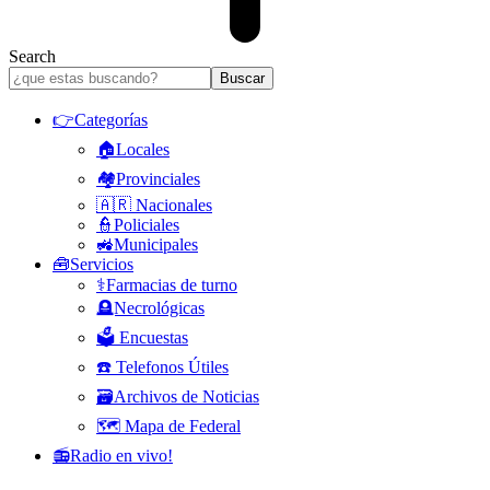
Search
👉Categorías
🏠Locales
🏘️Provinciales
🇦🇷 Nacionales
👮Policiales
🚜Municipales
🧰Servicios
⚕️Farmacias de turno
🪦Necrológicas
🗳️ Encuestas
☎️ Telefonos Útiles
🗃️Archivos de Noticias
🗺️ Mapa de Federal
📻Radio en vivo!