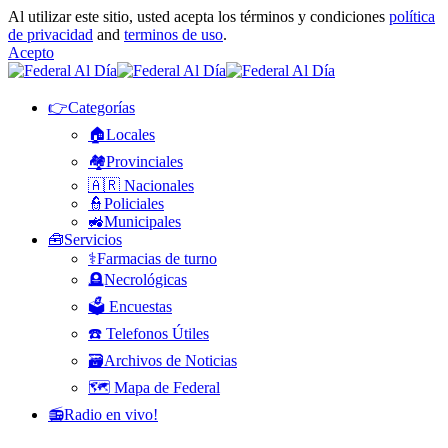
Al utilizar este sitio, usted acepta los términos y condiciones
política
de privacidad
and
terminos de uso
.
Acepto
👉Categorías
🏠Locales
🏘️Provinciales
🇦🇷 Nacionales
👮Policiales
🚜Municipales
🧰Servicios
⚕️Farmacias de turno
🪦Necrológicas
🗳️ Encuestas
☎️ Telefonos Útiles
🗃️Archivos de Noticias
🗺️ Mapa de Federal
📻Radio en vivo!