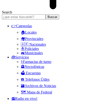
Search
👉Categorías
🏠Locales
🏘️Provinciales
🇦🇷 Nacionales
👮Policiales
🚜Municipales
🧰Servicios
⚕️Farmacias de turno
🪦Necrológicas
🗳️ Encuestas
☎️ Telefonos Útiles
🗃️Archivos de Noticias
🗺️ Mapa de Federal
📻Radio en vivo!