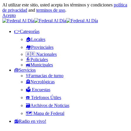
Al utilizar este sitio, usted acepta los términos y condiciones
política
de privacidad
and
terminos de uso
.
Acepto
👉Categorías
🏠Locales
🏘️Provinciales
🇦🇷 Nacionales
👮Policiales
🚜Municipales
🧰Servicios
⚕️Farmacias de turno
🪦Necrológicas
🗳️ Encuestas
☎️ Telefonos Útiles
🗃️Archivos de Noticias
🗺️ Mapa de Federal
📻Radio en vivo!