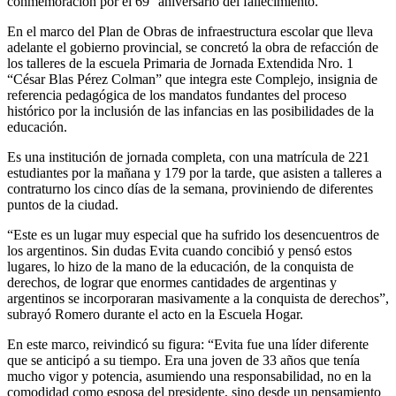
conmemoración por el 69° aniversario del fallecimiento.
En el marco del Plan de Obras de infraestructura escolar que lleva
adelante el gobierno provincial, se concretó la obra de refacción de
los talleres de la escuela Primaria de Jornada Extendida Nro. 1
“César Blas Pérez Colman” que integra este Complejo, insignia de
referencia pedagógica de los mandatos fundantes del proceso
histórico por la inclusión de las infancias en las posibilidades de la
educación.
Es una institución de jornada completa, con una matrícula de 221
estudiantes por la mañana y 179 por la tarde, que asisten a talleres a
contraturno los cinco días de la semana, proviniendo de diferentes
puntos de la ciudad.
“Este es un lugar muy especial que ha sufrido los desencuentros de
los argentinos. Sin dudas Evita cuando concibió y pensó estos
lugares, lo hizo de la mano de la educación, de la conquista de
derechos, de lograr que enormes cantidades de argentinas y
argentinos se incorporaran masivamente a la conquista de derechos”,
subrayó Romero durante el acto en la Escuela Hogar.
En este marco, reivindicó su figura: “Evita fue una líder diferente
que se anticipó a su tiempo. Era una joven de 33 años que tenía
mucho vigor y potencia, asumiendo una responsabilidad, no en la
comodidad como esposa del presidente, sino desde un pensamiento