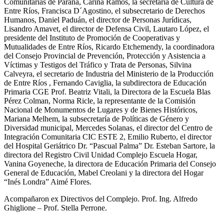
Comunitarias de Paraná, Carina Ramos, la secretaria de Cultura de
Entre Ríos, Francisca D´Agostino, el subsecretario de Derechos
Humanos, Daniel Paduán, el director de Personas Jurídicas,
Lisandro Amavet, el director de Defensa Civil, Lautaro López, el
presidente del Instituto de Promoción de Cooperativas y
Mutualidades de Entre Ríos, Ricardo Etchemendy, la coordinadora
del Consejo Provincial de Prevención, Protección y Asistencia a
Víctimas y Testigos del Tráfico y Trata de Personas, Silvina
Calveyra, el secretario de Industria del Ministerio de la Producción
de Entre Ríos , Fernando Caviglia, la subdirectora de Educación
Primaria CGE Prof. Beatriz Vitali, la Directora de la Escuela Blas
Pérez Colman, Norma Ricle, la representante de la Comisión
Nacional de Monumentos de Lugares y de Bienes Históricos,
Mariana Melhem, la subsecretaría de Políticas de Género y
Diversidad municipal, Mercedes Solanas, el director del Centro de
Integración Comunitaria CIC ESTE 2, Emilio Ruberto, el director
del Hospital Geriátrico Dr. “Pascual Palma” Dr. Esteban Sartore, la
directora del Registro Civil Unidad Complejo Escuela Hogar,
Vanina Goyeneche, la directora de Educación Primaria del Consejo
General de Educación, Mabel Creolani y la directora del Hogar
“Inés Londra” Aimé Flores.
Acompañaron ex Directivos del Complejo. Prof. Ing. Alfredo
Ghiglione – Prof. Stella Perrone.