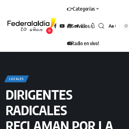
👉Categorías
🧰Servicios
Aa
Tamaño
📻Radio en vivo!
LOCALES
DIRIGENTES
RADICALES
RECLAMAN POR LA