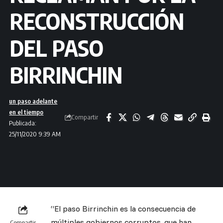
RECONSTRUCCIÓN
DEL PASO
BIRRINCHIN
un paso adelante
en el tiempo
Compartir
Publicada:
25/11/2020 9:39 AM
“El paso Birrinchin es la consecuencia de
múltiples gobiernos corruptos, que han
Compartir