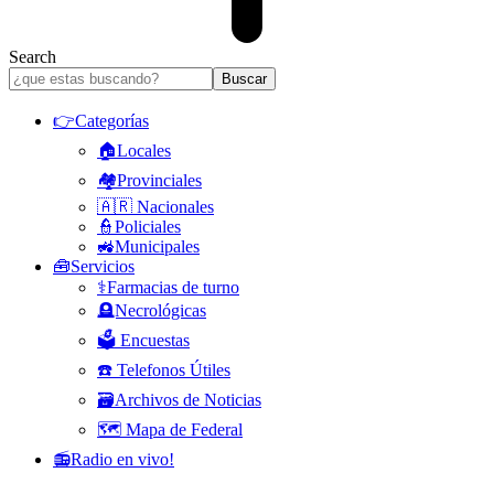
Search
👉Categorías
🏠Locales
🏘️Provinciales
🇦🇷 Nacionales
👮Policiales
🚜Municipales
🧰Servicios
⚕️Farmacias de turno
🪦Necrológicas
🗳️ Encuestas
☎️ Telefonos Útiles
🗃️Archivos de Noticias
🗺️ Mapa de Federal
📻Radio en vivo!