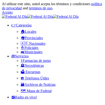
Al utilizar este sitio, usted acepta los términos y condiciones
política
de privacidad
and
terminos de uso
.
Acepto
👉Categorías
🏠Locales
🏘️Provinciales
🇦🇷 Nacionales
👮Policiales
🚜Municipales
🧰Servicios
⚕️Farmacias de turno
🪦Necrológicas
🗳️ Encuestas
☎️ Telefonos Útiles
🗃️Archivos de Noticias
🗺️ Mapa de Federal
📻Radio en vivo!