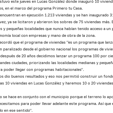
stuvo este jueves en Lucas González donde inauguró 10 viviend
os, en el marco del programa Primero tu Casa.
encuentran en ejecución 1.213 viviendas y se han inaugurado 311
ez, ya se licitaron y abrieron los sobres de 75 viviendas más. 
s y pequeñas localidades que nunca habían tenido acceso a un p
onomía local con empresas y mano de obra de la zona.
ecordó que el programa de viviendas “es un programa que lanz
n paralizado desde el gobierno nacional los programas de vivie
después de 20 años decidimos lanzar un programa 100 por cie
randes ciudades, priorizando las localidades medianas y pequeñ
a poder llegar con programas habitacionales”.
os dio buenos resultados y eso nos permitió construir un fond
s 10 viviendas en Lucas González y haremos 10 o 20 viviendas 
 se hace en conjunto con el municipio porque el terreno lo apor
ecesitamos para poder llevar adelante este programa. Así que
o en ese sentido”.