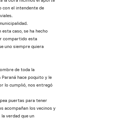
a la obra hicimos el aporte
o con el intendente de
viales.
municipalidad.
n esta caso, se ha hecho
er compartido esta
que uno siempre quiera
nombre de toda la
 Paraná hace poquito y le
or lo cumplió, nos entregó
olpea puertas para tener
os acompañan los vecinos y
 la verdad que un