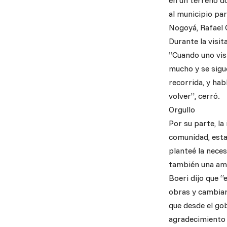
en un terreno do
al municipio par
Nogoyá, Rafael 
Durante la visi
“Cuando uno visi
mucho y se sigu
recorrida, y hab
volver”, cerró.
Orgullo
Por su parte, l
comunidad, esta
planteé la nece
también una amb
Boeri dijo que “
obras y cambiar
que desde el go
agradecimiento 