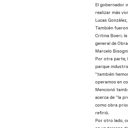
El gobernador i
realizar más vi
Lucas González,
También fueron p
Critina Boeri; l
general de Obras
Marcelo Bisogni
Por otra parte,
parque industria
“también hemos 
operamos en coor
Mencionó tambié
acerca de “la p
como obra prior
refirió.
Por otro lado, 