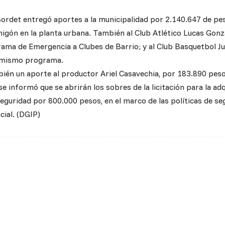
ordet entregó aportes a la municipalidad por 2.140.647 de pes
igón en la planta urbana. También al Club Atlético Lucas Gonz
ama de Emergencia a Clubes de Barrio; y al Club Basquetbol J
l mismo programa.
ién un aporte al productor Ariel Casavechia, por 183.890 peso
se informó que se abrirán los sobres de la licitación para la a
guridad por 800.000 pesos, en el marco de las políticas de seg
cial. (DGIP)