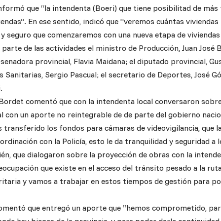
nformó que “la intendenta (Boeri) que tiene posibilitad de más
viendas”. En ese sentido, indicó que “veremos cuántas vivienda
 y seguro que comenzaremos con una nueva etapa de viviendas 
arte de las actividades el ministro de Producción, Juan José Ba
a senadora provincial, Flavia Maidana; el diputado provincial, Gu
 Sanitarias, Sergio Pascual; el secretario de Deportes, José Góm
.
 Bordet comentó que con la intendenta local conversaron sobre
l con un aporte no reintegrable de de parte del gobierno nacion
transferido los fondos para cámaras de videovigilancia, que las
dinación con la Policía, esto le da tranquilidad y seguridad a l
n, que dialogaron sobre la proyección de obras con la intendent
reocupación que existe en el acceso del tránsito pesado a la ru
itaria y vamos a trabajar en estos tiempos de gestión para pod
comentó que entregó un aporte que “hemos comprometido, par