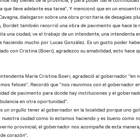
nde hay bienes de la provincia, y para poder darle continuidad 
a que lleve adelante esa tarea”. Y mencionó que en un encuentr
Cavagna, dialogaron sobre una obra prioritaria de desagües plu
ta, Bordet también recorrió una obra de pavimento que hace la 
ta una ciudad, ve el trabajo de un intendente, una intendenta e
e haciendo mucho por Lucas González. Es un gusto poder hab
lado con Cristina (Boeri), agradezco su amabilidad, esto hace 
a intendenta María Cristina Boeri, agradeció al gobernador “en 
mos felices”. Recordó que “nos reunimos con el gobernador en
sidad de pavimento para donde hay instituciones y el gobernad
ulancia en otra oportunidad”.
es un orgullo tener al gobernador en la localidad porque uno g
 nuestra ciudad como lo estamos haciendo y es bueno como n
bierno provincial, el gobernador nos acompañe de esta manera,
de corazón”.