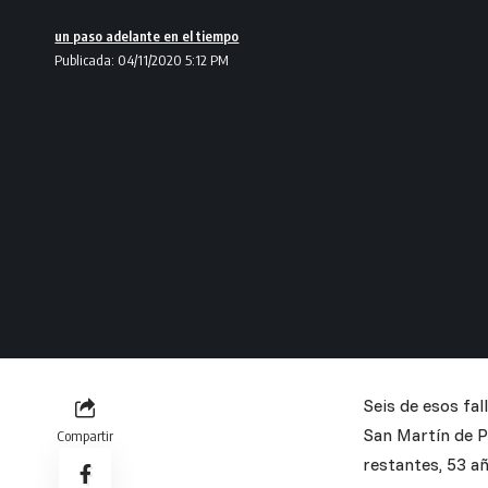
un paso adelante en el tiempo
Publicada: 04/11/2020 5:12 PM
Seis de esos fa
San Martín de P
Compartir
restantes, 53 añ