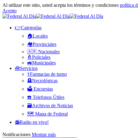
Al utilizar este sitio, usted acepta los términos y condiciones
política 
Acepto
👉Categorías
🏠Locales
🏘️Provinciales
🇦🇷 Nacionales
👮Policiales
🚜Municipales
🧰Servicios
⚕️Farmacias de turno
🪦Necrológicas
🗳️ Encuestas
☎️ Telefonos Útiles
🗃️Archivos de Noticias
🗺️ Mapa de Federal
📻Radio en vivo!
Notificaciones
Mostrar más