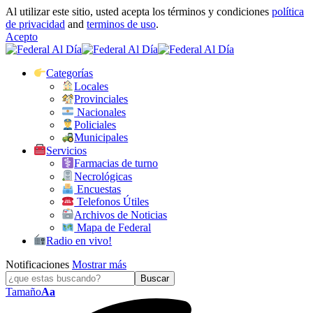
Al utilizar este sitio, usted acepta los términos y condiciones
política
de privacidad
and
terminos de uso
.
Acepto
Categorías
Locales
Provinciales
Nacionales
Policiales
Municipales
Servicios
Farmacias de turno
Necrológicas
Encuestas
Telefonos Útiles
Archivos de Noticias
Mapa de Federal
Radio en vivo!
Notificaciones
Mostrar más
Tamaño
Aa