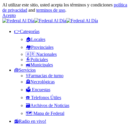
Al utilizar este sitio, usted acepta los términos y condiciones
política
de privacidad
and
terminos de uso
.
Acepto
👉Categorías
🏠Locales
🏘️Provinciales
🇦🇷 Nacionales
👮Policiales
🚜Municipales
🧰Servicios
⚕️Farmacias de turno
🪦Necrológicas
🗳️ Encuestas
☎️ Telefonos Útiles
🗃️Archivos de Noticias
🗺️ Mapa de Federal
📻Radio en vivo!