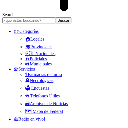
Search
👉Categorías
🏠Locales
🏘️Provinciales
🇦🇷 Nacionales
👮Policiales
🚜Municipales
🧰Servicios
⚕️Farmacias de turno
🪦Necrológicas
🗳️ Encuestas
☎️ Telefonos Útiles
🗃️Archivos de Noticias
🗺️ Mapa de Federal
📻Radio en vivo!