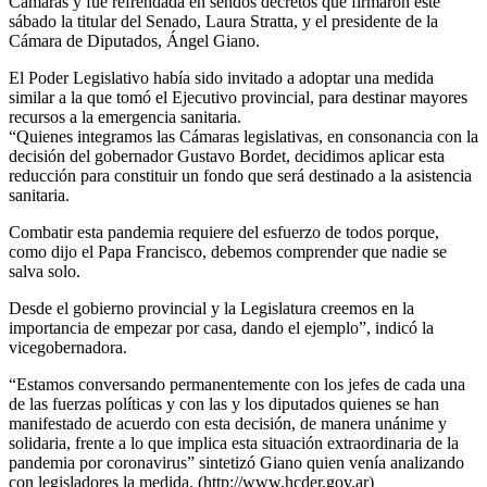
Cámaras y fue refrendada en sendos decretos que firmaron este
sábado la titular del Senado, Laura Stratta, y el presidente de la
Cámara de Diputados, Ángel Giano.
El Poder Legislativo había sido invitado a adoptar una medida
similar a la que tomó el Ejecutivo provincial, para destinar mayores
recursos a la emergencia sanitaria.
“Quienes integramos las Cámaras legislativas, en consonancia con la
decisión del gobernador Gustavo Bordet, decidimos aplicar esta
reducción para constituir un fondo que será destinado a la asistencia
sanitaria.
Combatir esta pandemia requiere del esfuerzo de todos porque,
como dijo el Papa Francisco, debemos comprender que nadie se
salva solo.
Desde el gobierno provincial y la Legislatura creemos en la
importancia de empezar por casa, dando el ejemplo”, indicó la
vicegobernadora.
“Estamos conversando permanentemente con los jefes de cada una
de las fuerzas políticas y con las y los diputados quienes se han
manifestado de acuerdo con esta decisión, de manera unánime y
solidaria, frente a lo que implica esta situación extraordinaria de la
pandemia por coronavirus” sintetizó Giano quien venía analizando
con legisladores la medida. (http://www.hcder.gov.ar)