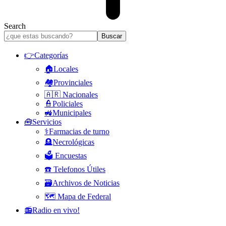
Search
👉Categorías
🏠Locales
🏘️Provinciales
🇦🇷 Nacionales
👮Policiales
🚜Municipales
🧰Servicios
⚕️Farmacias de turno
🪦Necrológicas
🗳️ Encuestas
☎️ Telefonos Útiles
🗃️Archivos de Noticias
🗺️ Mapa de Federal
📻Radio en vivo!