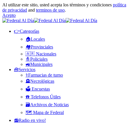
Al utilizar este sitio, usted acepta los términos y condiciones
política
de privacidad
and
terminos de uso
.
Acepto
👉Categorías
🏠Locales
🏘️Provinciales
🇦🇷 Nacionales
👮Policiales
🚜Municipales
🧰Servicios
⚕️Farmacias de turno
🪦Necrológicas
🗳️ Encuestas
☎️ Telefonos Útiles
🗃️Archivos de Noticias
🗺️ Mapa de Federal
📻Radio en vivo!