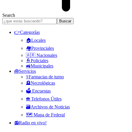
Search
👉Categorías
🏠Locales
🏘️Provinciales
🇦🇷 Nacionales
👮Policiales
🚜Municipales
🧰Servicios
⚕️Farmacias de turno
🪦Necrológicas
🗳️ Encuestas
☎️ Telefonos Útiles
🗃️Archivos de Noticias
🗺️ Mapa de Federal
📻Radio en vivo!