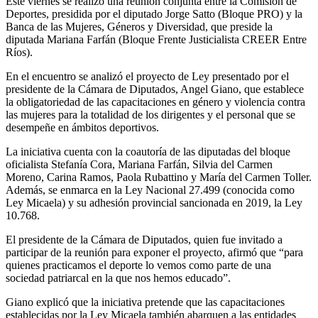
Este viernes se realizó una reunión conjunta entre la Comisión de
Deportes, presidida por el diputado Jorge Satto (Bloque PRO) y la
Banca de las Mujeres, Géneros y Diversidad, que preside la
diputada Mariana Farfán (Bloque Frente Justicialista CREER Entre
Ríos).
En el encuentro se analizó el proyecto de Ley presentado por el
presidente de la Cámara de Diputados, Angel Giano, que establece
la obligatoriedad de las capacitaciones en género y violencia contra
las mujeres para la totalidad de los dirigentes y el personal que se
desempeñe en ámbitos deportivos.
La iniciativa cuenta con la coautoría de las diputadas del bloque
oficialista Stefanía Cora, Mariana Farfán, Silvia del Carmen
Moreno, Carina Ramos, Paola Rubattino y María del Carmen Toller.
Además, se enmarca en la Ley Nacional 27.499 (conocida como
Ley Micaela) y su adhesión provincial sancionada en 2019, la Ley
10.768.
El presidente de la Cámara de Diputados, quien fue invitado a
participar de la reunión para exponer el proyecto, afirmó que “para
quienes practicamos el deporte lo vemos como parte de una
sociedad patriarcal en la que nos hemos educado”.
Giano explicó que la iniciativa pretende que las capacitaciones
establecidas por la Ley Micaela también abarquen a las entidades