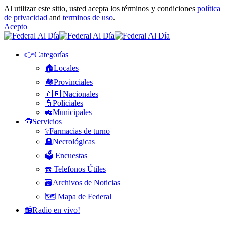
Al utilizar este sitio, usted acepta los términos y condiciones
política
de privacidad
and
terminos de uso
.
Acepto
👉Categorías
🏠Locales
🏘️Provinciales
🇦🇷 Nacionales
👮Policiales
🚜Municipales
🧰Servicios
⚕️Farmacias de turno
🪦Necrológicas
🗳️ Encuestas
☎️ Telefonos Útiles
🗃️Archivos de Noticias
🗺️ Mapa de Federal
📻Radio en vivo!