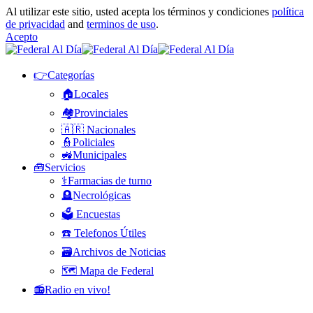
Al utilizar este sitio, usted acepta los términos y condiciones
política
de privacidad
and
terminos de uso
.
Acepto
👉Categorías
🏠Locales
🏘️Provinciales
🇦🇷 Nacionales
👮Policiales
🚜Municipales
🧰Servicios
⚕️Farmacias de turno
🪦Necrológicas
🗳️ Encuestas
☎️ Telefonos Útiles
🗃️Archivos de Noticias
🗺️ Mapa de Federal
📻Radio en vivo!