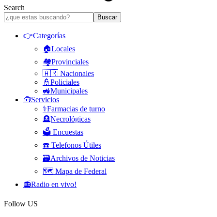
Search
👉Categorías
🏠Locales
🏘️Provinciales
🇦🇷 Nacionales
👮Policiales
🚜Municipales
🧰Servicios
⚕️Farmacias de turno
🪦Necrológicas
🗳️ Encuestas
☎️ Telefonos Útiles
🗃️Archivos de Noticias
🗺️ Mapa de Federal
📻Radio en vivo!
Follow US