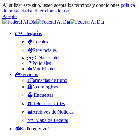
Al utilizar este sitio, usted acepta los términos y condiciones
política
de privacidad
and
terminos de uso
.
Acepto
👉Categorías
🏠Locales
🏘️Provinciales
🇦🇷 Nacionales
👮Policiales
🚜Municipales
🧰Servicios
⚕️Farmacias de turno
🪦Necrológicas
🗳️ Encuestas
☎️ Telefonos Útiles
🗃️Archivos de Noticias
🗺️ Mapa de Federal
📻Radio en vivo!