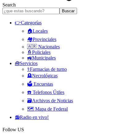
Search
👉Categorías
🏠Locales
🏘️Provinciales
🇦🇷 Nacionales
👮Policiales
🚜Municipales
🧰Servicios
⚕️Farmacias de turno
🪦Necrológicas
🗳️ Encuestas
☎️ Telefonos Útiles
🗃️Archivos de Noticias
🗺️ Mapa de Federal
📻Radio en vivo!
Follow US