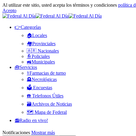
Al utilizar este sitio, usted acepta los términos y condiciones
política 
Acepto
👉Categorías
🏠Locales
🏘️Provinciales
🇦🇷 Nacionales
👮Policiales
🚜Municipales
🧰Servicios
⚕️Farmacias de turno
🪦Necrológicas
🗳️ Encuestas
☎️ Telefonos Útiles
🗃️Archivos de Noticias
🗺️ Mapa de Federal
📻Radio en vivo!
Notificaciones
Mostrar más