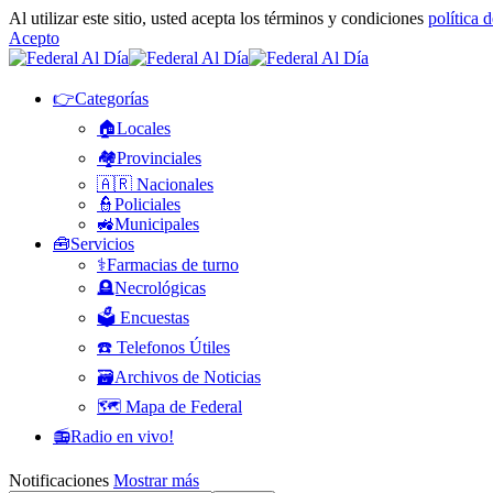
Al utilizar este sitio, usted acepta los términos y condiciones
política 
Acepto
👉Categorías
🏠Locales
🏘️Provinciales
🇦🇷 Nacionales
👮Policiales
🚜Municipales
🧰Servicios
⚕️Farmacias de turno
🪦Necrológicas
🗳️ Encuestas
☎️ Telefonos Útiles
🗃️Archivos de Noticias
🗺️ Mapa de Federal
📻Radio en vivo!
Notificaciones
Mostrar más