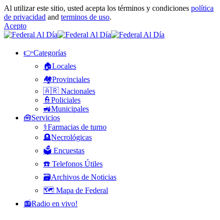
Al utilizar este sitio, usted acepta los términos y condiciones
política
de privacidad
and
terminos de uso
.
Acepto
👉Categorías
🏠Locales
🏘️Provinciales
🇦🇷 Nacionales
👮Policiales
🚜Municipales
🧰Servicios
⚕️Farmacias de turno
🪦Necrológicas
🗳️ Encuestas
☎️ Telefonos Útiles
🗃️Archivos de Noticias
🗺️ Mapa de Federal
📻Radio en vivo!