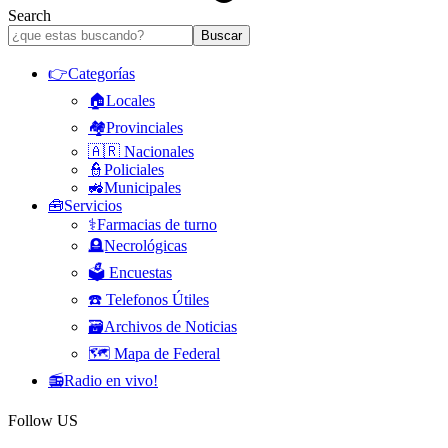
Search
👉Categorías
🏠Locales
🏘️Provinciales
🇦🇷 Nacionales
👮Policiales
🚜Municipales
🧰Servicios
⚕️Farmacias de turno
🪦Necrológicas
🗳️ Encuestas
☎️ Telefonos Útiles
🗃️Archivos de Noticias
🗺️ Mapa de Federal
📻Radio en vivo!
Follow US