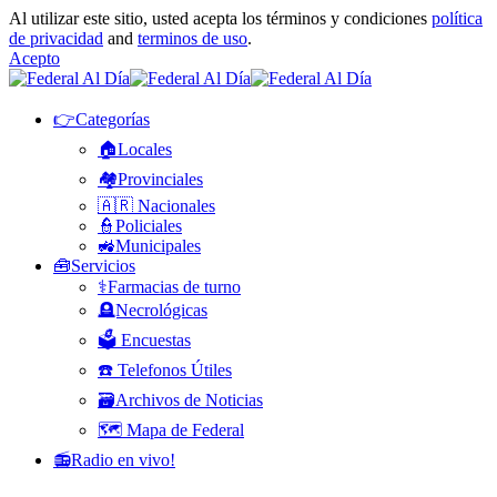
Al utilizar este sitio, usted acepta los términos y condiciones
política
de privacidad
and
terminos de uso
.
Acepto
👉Categorías
🏠Locales
🏘️Provinciales
🇦🇷 Nacionales
👮Policiales
🚜Municipales
🧰Servicios
⚕️Farmacias de turno
🪦Necrológicas
🗳️ Encuestas
☎️ Telefonos Útiles
🗃️Archivos de Noticias
🗺️ Mapa de Federal
📻Radio en vivo!