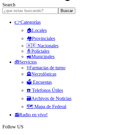
Search
👉Categorías
🏠Locales
🏘️Provinciales
🇦🇷 Nacionales
👮Policiales
🚜Municipales
🧰Servicios
⚕️Farmacias de turno
🪦Necrológicas
🗳️ Encuestas
☎️ Telefonos Útiles
🗃️Archivos de Noticias
🗺️ Mapa de Federal
📻Radio en vivo!
Follow US