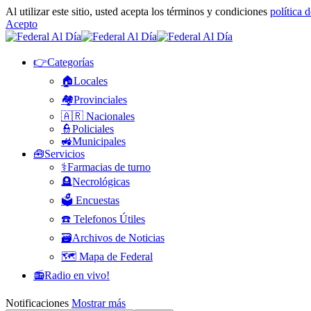
Al utilizar este sitio, usted acepta los términos y condiciones
política 
Acepto
👉Categorías
🏠Locales
🏘️Provinciales
🇦🇷 Nacionales
👮Policiales
🚜Municipales
🧰Servicios
⚕️Farmacias de turno
🪦Necrológicas
🗳️ Encuestas
☎️ Telefonos Útiles
🗃️Archivos de Noticias
🗺️ Mapa de Federal
📻Radio en vivo!
Notificaciones
Mostrar más