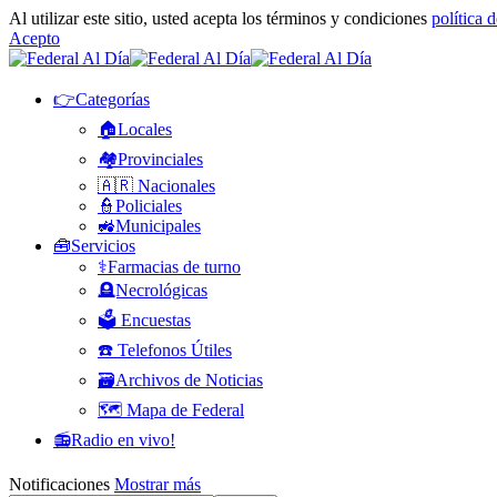
Al utilizar este sitio, usted acepta los términos y condiciones
política 
Acepto
👉Categorías
🏠Locales
🏘️Provinciales
🇦🇷 Nacionales
👮Policiales
🚜Municipales
🧰Servicios
⚕️Farmacias de turno
🪦Necrológicas
🗳️ Encuestas
☎️ Telefonos Útiles
🗃️Archivos de Noticias
🗺️ Mapa de Federal
📻Radio en vivo!
Notificaciones
Mostrar más