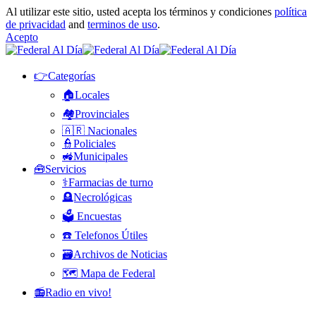
Al utilizar este sitio, usted acepta los términos y condiciones
política
de privacidad
and
terminos de uso
.
Acepto
👉Categorías
🏠Locales
🏘️Provinciales
🇦🇷 Nacionales
👮Policiales
🚜Municipales
🧰Servicios
⚕️Farmacias de turno
🪦Necrológicas
🗳️ Encuestas
☎️ Telefonos Útiles
🗃️Archivos de Noticias
🗺️ Mapa de Federal
📻Radio en vivo!