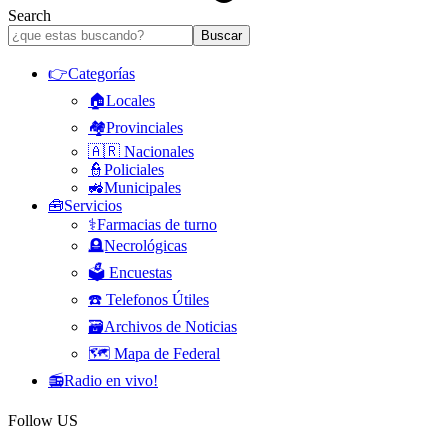
Search
👉Categorías
🏠Locales
🏘️Provinciales
🇦🇷 Nacionales
👮Policiales
🚜Municipales
🧰Servicios
⚕️Farmacias de turno
🪦Necrológicas
🗳️ Encuestas
☎️ Telefonos Útiles
🗃️Archivos de Noticias
🗺️ Mapa de Federal
📻Radio en vivo!
Follow US