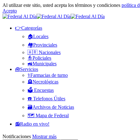
Al utilizar este sitio, usted acepta los términos y condiciones
política 
Acepto
👉Categorías
🏠Locales
🏘️Provinciales
🇦🇷 Nacionales
👮Policiales
🚜Municipales
🧰Servicios
⚕️Farmacias de turno
🪦Necrológicas
🗳️ Encuestas
☎️ Telefonos Útiles
🗃️Archivos de Noticias
🗺️ Mapa de Federal
📻Radio en vivo!
Notificaciones
Mostrar más