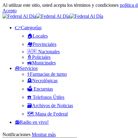
Al utilizar este sitio, usted acepta los términos y condiciones
política 
Acepto
👉Categorías
🏠Locales
🏘️Provinciales
🇦🇷 Nacionales
👮Policiales
🚜Municipales
🧰Servicios
⚕️Farmacias de turno
🪦Necrológicas
🗳️ Encuestas
☎️ Telefonos Útiles
🗃️Archivos de Noticias
🗺️ Mapa de Federal
📻Radio en vivo!
Notificaciones
Mostrar más